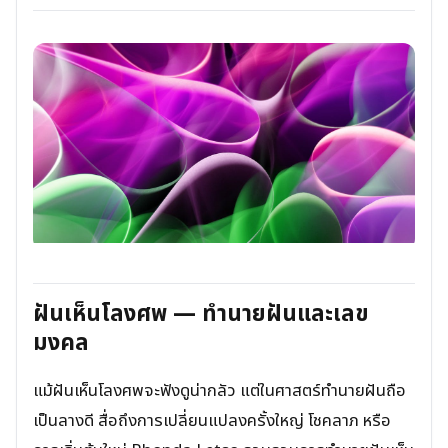
ฝันเห็นโลงศพ — ทำนายฝันและเลข
มงคล
แม้ฝันเห็นโลงศพจะฟังดูน่ากลัว แต่ในศาสตร์ทำนายฝันถือ
เป็นลางดี สื่อถึงการเปลี่ยนแปลงครั้งใหญ่ โชคลาภ หรือ