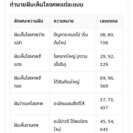
ทำนายฝันเห็นโลงศพแต่ละแบบ
ลักษณะความฝัน
ความหมาย
เลขมงคล
ฝันเห็นโลงศพว่าง
ปัญหาจะหมดไป เริ่ม
08, 80,
เปล่า
ต้นใหม่
108
ฝันเห็นโลงศพสี
โชคลาภใหญ่ (ความ
29, 92,
แดง
เชื่อจีน)
329
ฝันเห็นโลงศพสี
69, 96,
ได้เงินก้อนใหญ่
ทอง
569
37, 73,
ฝันว่าแบกโลงศพ
จะมีคนมอบสิ่งดีให้
437
จะมีข่าวดี ได้พบมิตร
45, 54,
ฝันเห็นงานศพ
ใหม่
645