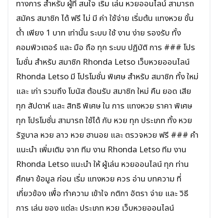
ทางการ สำหรับ ผู้ที่ สนใจ เริ่ม เล่น หวยออนไลน์ สามารถ
สมัคร สมาชิก ได้ ฟรี ไม่ มี ค่า ใช้จ่าย เริ่มต้น แทงหวย ขั้น
ต่ำ เพียง 1 บาท เท่านั้น ระบบ ใช้ งาน ง่าย รองรับ ทั้ง
คอมพิวเตอร์ และ มือ ถือ ทุก ระบบ ปฏิบัติ การ ### โปร
โมชั่น สำหรับ สมาชิก Rhonda Letso เว็บหวยออนไลน์
Rhonda Letso มี โปรโมชั่น พิเศษ สำหรับ สมาชิก ทั้ง ใหม่
และ เก่า รวมถึง โบนัส ต้อนรับ สมาชิก ใหม่ คืน ยอด เสีย
ทุก สัปดาห์ และ สิทธิ พิเศษ ใน การ แทงหวย ราคา พิเศษ
ทุก โปรโมชั่น สามารถ ใช้ได้ กับ หวย ทุก ประเภท ทั้ง หวย
รัฐบาล หวย ลาว หวย ฮานอย และ ตรวจหวย ฟรี ### คำ
แนะนำ เพิ่มเติม จาก ทีม งาน Rhonda Letso ทีม งาน
Rhonda Letso แนะนำ ให้ ผู้เล่น หวยออนไลน์ ทุก ท่าน
ศึกษา ข้อมูล ก่อน เริ่ม แทงหวย ควร อ่าน บทความ ที่
เกี่ยวข้อง เพื่อ ทำความ เข้าใจ กติกา อัตรา จ่าย และ วิธี
การ เล่น ของ แต่ละ ประเภท หวย เว็บหวยออนไลน์