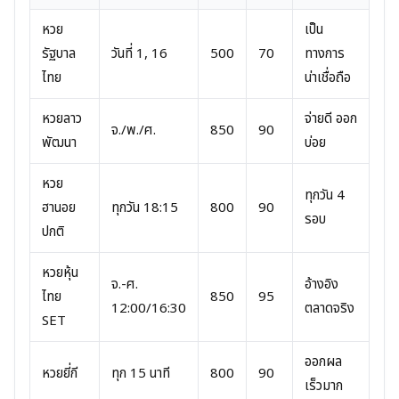
หวย
เป็น
รัฐบาล
วันที่ 1, 16
500
70
ทางการ
ไทย
น่าเชื่อถือ
หวยลาว
จ่ายดี ออก
จ./พ./ศ.
850
90
พัฒนา
บ่อย
หวย
ทุกวัน 4
ฮานอย
ทุกวัน 18:15
800
90
รอบ
ปกติ
หวยหุ้น
จ.-ศ.
อ้างอิง
ไทย
850
95
12:00/16:30
ตลาดจริง
SET
ออกผล
หวยยี่กี
ทุก 15 นาที
800
90
เร็วมาก