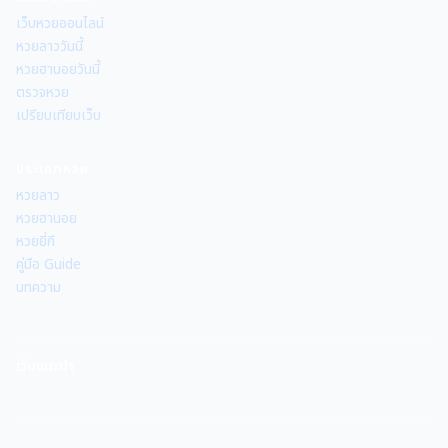
เว็บหวยออนไลน์
หวยลาววันนี้
หวยฮานอยวันนี้
ตรวจหวย
เปรียบเทียบเว็บ
ประเภทหวย
หวยลาว
หวยฮานอย
หวยยี่กี
คู่มือ Guide
บทความ
เว็บแนะนำ