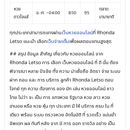
หวย
ตลาด
จ.-ศ. ~04:00
850
95
ดาวโจนส์
นานาชาติ
ทุกประเภทสามารถแทงผ่าน
เว็บหวยออนไลน์
ที่ Rhonda
Letso แนะนำ เลือก
เว็บจ่ายเต็ม
เพื่อผลตอบแทนสูงสุด
## สรุป ข้อมูล สำคัญ เกี่ยวกับ หวยออนไลน์ จาก
Rhonda Letso การ เลือก เว็บหวยออนไลน์ ที่ ดี นั้น ต้อง
พิจารณา หลาย ปัจจัย ทั้ง ความ น่าเชื่อถือ อัตรา จ่าย ระบบ
ฝาก ถอน และ การ บริการ ลูกค้า Rhonda Letso ตอบ
โจทย์ ทุก ความ ต้องการ ของ นัก เล่น หวยออนไลน์ ชาว
ไทย ไม่ว่า จะ เป็น การ แทงหวย รัฐบาล หวย ลาว หวย
ฮานอย หรือ หวย หุ้น ทุก ประเภท มี ให้ บริการ ครบ ใน ที่
เดียว พร้อม ระบบ ตรวจหวย อัตโนมัติ ที่ รวดเร็ว แม่นยำ
อัพเดท ผล ทันที หลัง จาก มี การ ออก รางวัล อย่าง เป็น