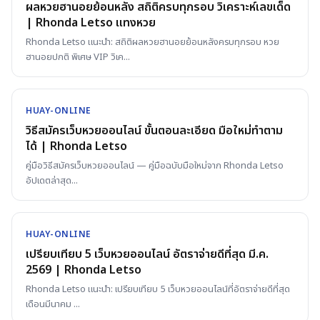
ผลหวยฮานอยย้อนหลัง สถิติครบทุกรอบ วิเคราะห์เลขเด็ด
| Rhonda Letso แทงหวย
Rhonda Letso แนะนำ: สถิติผลหวยฮานอยย้อนหลังครบทุกรอบ หวย
ฮานอยปกติ พิเศษ VIP วิเค
...
HUAY-ONLINE
วิธีสมัครเว็บหวยออนไลน์ ขั้นตอนละเอียด มือใหม่ทำตาม
ได้ | Rhonda Letso
คู่มือวิธีสมัครเว็บหวยออนไลน์ — คู่มือฉบับมือใหม่จาก Rhonda Letso
อัปเดตล่าสุด
...
HUAY-ONLINE
เปรียบเทียบ 5 เว็บหวยออนไลน์ อัตราจ่ายดีที่สุด มี.ค.
2569 | Rhonda Letso
Rhonda Letso แนะนำ: เปรียบเทียบ 5 เว็บหวยออนไลน์ที่อัตราจ่ายดีที่สุด
เดือนมีนาคม
...