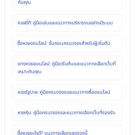
กับคุณ
หวยยี่กี: คู่มือเล่นและแนวทางบริหารงบอย่างมีระบบ
ซื้อหวยออนไลน์: ขั้นตอนครบวงจรสำหรับผู้เริ่มต้น
แทงหวยออนไลน์: คู่มือเริ่มต้นและแนวทางเลือกเว็บที่
เหมาะกับคุณ
หวยรัฐบาล: คู่มือครบวงจรและแนวทางซื้อออนไลน์
หวยหุ้น: คู่มือครบวงจรและแนวทางเลือกเว็บที่รองรับ
ซื้อหวยอะไรดี? แนวทางเลือกเลขงวดนี้