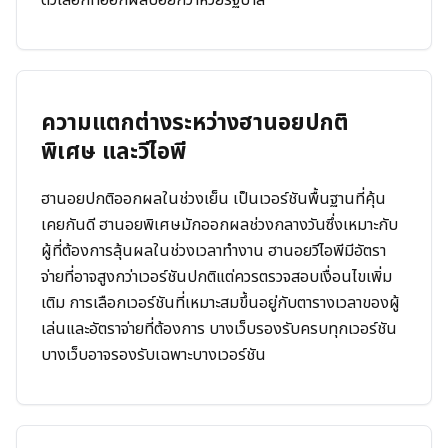
ความแตกต่างระหว่างฮานอยปกติ
พิเศษ และวีไอพี
ฮานอยปกติออกผลในช่วงเย็น เป็นเวอร์ชันพื้นฐานที่คุ้น
เคยกันดี ฮานอยพิเศษมักออกผลช่วงกลางวันซึ่งเหมาะกับ
ผู้ที่ต้องการลุ้นผลในช่วงเวลาทำงาน ฮานอยวีไอพีมีอัตรา
จ่ายที่อาจสูงกว่าเวอร์ชันปกติแต่ควรตรวจสอบเงื่อนไขเพิ่ม
เติม การเลือกเวอร์ชันที่เหมาะสมขึ้นอยู่กับตารางเวลาของผู้
เล่นและอัตราจ่ายที่ต้องการ บางเว็บรองรับครบทุกเวอร์ชัน
บางเว็บอาจรองรับเฉพาะบางเวอร์ชัน