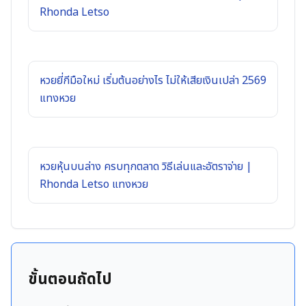
Rhonda Letso
หวยยี่กีมือใหม่ เริ่มต้นอย่างไร ไม่ให้เสียเงินเปล่า 2569
แทงหวย
หวยหุ้นบนล่าง ครบทุกตลาด วิธีเล่นและอัตราจ่าย |
Rhonda Letso แทงหวย
ขั้นตอนถัดไป