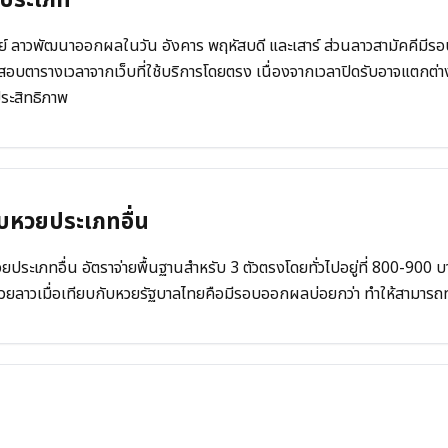
ตย์ ลาวพัฒนาออกผลในวัน อังคาร พฤหัสบดี และเสาร์ ส่วนลาวสามัคคีมีร
สอบตารางเวลาจากเว็บที่ใช้บริการโดยตรง เนื่องจากเวลาปิดรับอาจแตกต่
ประสิทธิภาพ
ับหวยประเภทอื่น
หวยประเภทอื่น อัตราจ่ายพื้นฐานสำหรับ 3 ตัวตรงโดยทั่วไปอยู่ที่ 800-900 บ
งหวยลาวเมื่อเทียบกับหวยรัฐบาลไทยคือมีรอบออกผลบ่อยกว่า ทำให้สามารถท