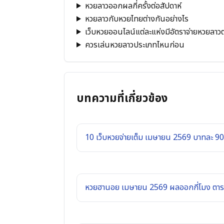
หวยลาวออกผลกี่ครั้งต่อสัปดาห์
หวยลาวกับหวยไทยต่างกันอย่างไร
เว็บหวยออนไลน์แต่ละแห่งมีอัตราจ่ายหวยลาวต
ควรเล่นหวยลาวประเภทไหนก่อน
บทความที่เกี่ยวข้อง
10 เว็บหวยจ่ายเต็ม เมษายน 2569 บาทละ 900
หวยฮานอย เมษายน 2569 ผลออกกี่โมง ตา