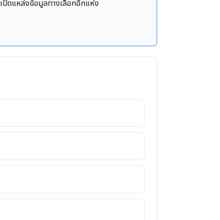
เปิดแหล่งข้อมูลทางเลือกอีกแห่ง