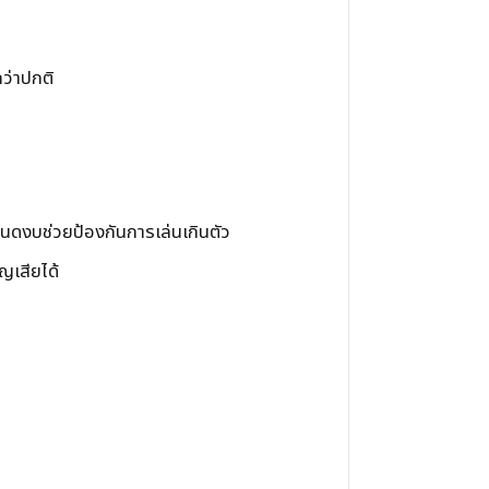
ว่าปกติ
หนดงบช่วยป้องกันการเล่นเกินตัว
ูญเสียได้