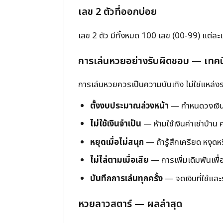
เลข 2 ตัวที่ออกบ่อย
เลข 2 ตัว มีทั้งหมด 100 เลข (00-99) แต่ล
การเล่นหวยอย่างรับผิดชอบ — เท
การเล่นหวยควรเป็นความบันเทิง ไม่ใช่แหล่ง
ตั้งงบประมาณล่วงหน้า
— กำหนดวงเงินต่
ไม่ใช้เงินจำเป็น
— ห้ามใช้เงินค่าเช่าบ้าน
หยุดเมื่อไม่สนุก
— ถ้ารู้สึกเครียด หงุดห
ไม่ไล่ตามเมื่อเสีย
— การเพิ่มเดิมพันเพื่
บันทึกการเล่นทุกครั้ง
— จดเงินที่ใช้และร
หวยลาวสตาร์ — ผลล่าสุด