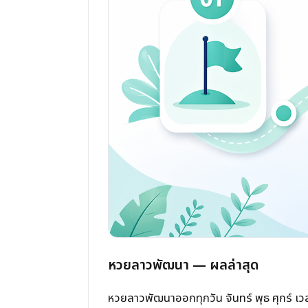
หวยลาวพัฒนา — ผลล่าสุด
หวยลาวพัฒนาออกทุกวัน จันทร์ พุธ ศุกร์ เว