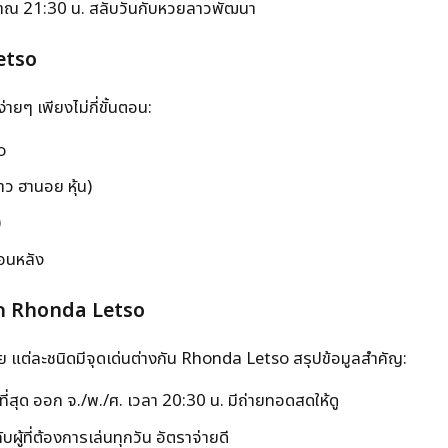
ะมาณ 21:30 น. สลับวันกับหวยลาวพัฒนา
etso
ๆ เพียงไม่กี่ขั้นตอน:
o
ว ฮานอย หุ้น)
)
อนหลัง
จาก Rhonda Letso
 แต่ละชนิดมีจุดเด่นต่างกัน Rhonda Letso สรุปข้อมูลสำคัญ:
อที่สุด ออก จ./พ./ศ. เวลา 20:30 น. มีถ่ายทอดสดให้ดู
ู้ที่ต้องการเล่นทุกวัน อัตราจ่ายดี