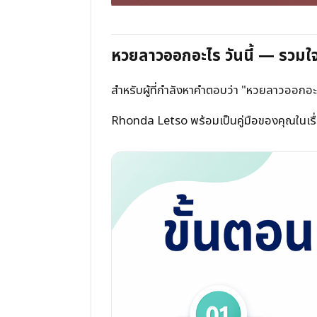
หวยลาวออกอะไร วันนี้ — รวม
สำหรับผู้ที่กำลังหาคำตอบว่า "หวยลาวออกอ
Rhonda Letso พร้อมเป็นคู่มือของคุณในเรื่อ