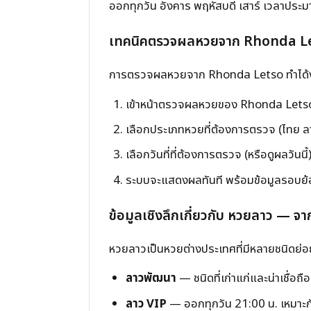
ออกทุกวัน อังคาร พฤหัสบดี เสาร์ เวลาปร
เทคนิคตรวจผลหวยจาก Rhonda L
การตรวจผลหวยจาก Rhonda Letso ทำได้ง่าย
เข้าหน้าตรวจผลหวยของ Rhonda Lets
เลือกประเภทหวยที่ต้องการตรวจ (ไทย ลา
เลือกวันที่ที่ต้องการตรวจ (หรือดูผลวันนี้
ระบบจะแสดงผลทันที พร้อมข้อมูลรอบย้
ข้อมูลเชิงลึกเกี่ยวกับ หวยลาว — 
หวยลาวเป็นหวยต่างประเทศที่มีหลายชนิดย่อย
ลาวพัฒนา
— ชนิดที่เก่าแก่และน่าเชื่อถื
ลาว VIP
— ออกทุกวัน 21:00 น. เหมาะกับผ