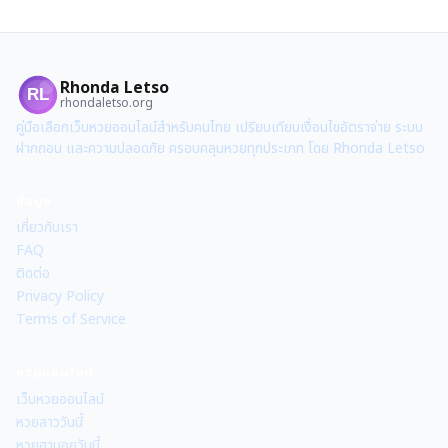
Rhonda Letso
RL
rhondaletso.org
คู่มือเลือกเว็บหวยออนไลน์สำหรับคนไทย เปรียบเทียบเงื่อนไขอัตราจ่าย ระบบ
ฝากถอน และความปลอดภัย ครอบคลุมหวยทุกประเภท โดย Rhonda Letso
ข้อมูล
เกี่ยวกับเรา
FAQ
ติดต่อ
Privacy Policy
Terms of Service
หวยออนไลน์
เว็บหวยออนไลน์
หวยลาววันนี้
หวยฮานอยวันนี้